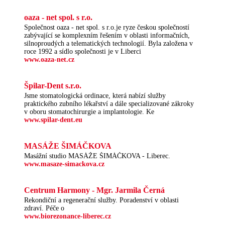
oaza - net spol. s r.o.
Společnost oaza - net spol. s r.o.je ryze českou společností
zabývající se komplexním řešením v oblasti informačních,
silnoproudých a telematických technologií. Byla založena v
roce 1992 a sídlo společnosti je v Liberci
www.oaza-net.cz
Špilar-Dent s.r.o.
Jsme stomatologická ordinace, která nabízí služby
praktického zubního lékařství a dále specializované zákroky
v oboru stomatochirurgie a implantologie. Ke
www.spilar-dent.eu
MASÁŽE ŠIMÁČKOVA
Masážní studio MASÁŽE ŠIMÁČKOVA - Liberec.
www.masaze-simackova.cz
Centrum Harmony - Mgr. Jarmila Černá
Rekondiční a regenerační služby. Poradenství v oblasti
zdraví. Péče o
www.biorezonance-liberec.cz