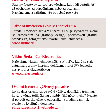
Stránky GetAway.cz jsou pro všechny, kdo rádi cestují. Ať
už obchodně, za odpočinkem, nebo za poznáním.
Naplánujeme a zajistíme vše potřebné pro vaše
Střední umělecká škola v Liberci s.r.o.
Střední umělecká škola v Liberci s.r.o. je výtvarnou školou
se zaměřením na grafický design, počítačovou grafiku,
webdesign, fotografickou tvorbu, film, animace a
www.suslbc.cz
Viktor Šeda - CarElectronics
Naše firma vlastní nejmodernější SW i HW, který se stále
aktualizuje a díky kterému dokážeme řídící SW jednotky
nastavit přes diagnostickou
www.carelectronic.cz
Osobní trenér a výživový poradce
Jak se dnes orientovat ve světě výživy, doplňků a tréninků,
když je všude tolik článků a každý říká něco jiného? Nechte
si poradit od skutečného odborníka! Poradím vám, jak
rychleji a kvalitněji dosáhnete
zdravyzivotnistyl1.webnode.cz