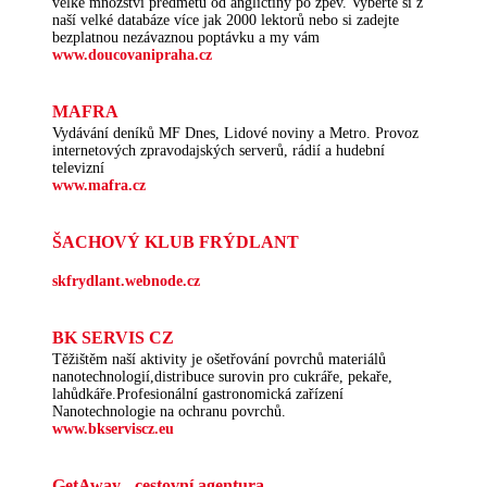
velké množství předmětů od angličtiny po zpěv. Vyberte si z
naší velké databáze více jak 2000 lektorů nebo si zadejte
bezplatnou nezávaznou poptávku a my vám
www.doucovanipraha.cz
MAFRA
Vydávání deníků MF Dnes, Lidové noviny a Metro. Provoz
internetových zpravodajských serverů, rádií a hudební
televizní
www.mafra.cz
ŠACHOVÝ KLUB FRÝDLANT
skfrydlant.webnode.cz
BK SERVIS CZ
Těžištěm naší aktivity je ošetřování povrchů materiálů
nanotechnologií,distribuce surovin pro cukráře, pekaře,
lahůdkáře.Profesionální gastronomická zařízení
Nanotechnologie na ochranu povrchů.
www.bkserviscz.eu
GetAway - cestovní agentura