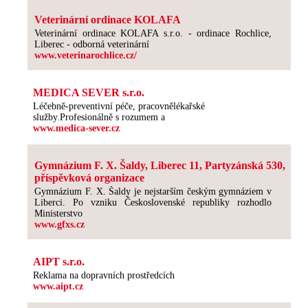
Veterinární ordinace KOLAFA
Veterinární ordinace KOLAFA s.r.o. - ordinace Rochlice,
Liberec - odborná veterinární
www.veterinarochlice.cz/
MEDICA SEVER s.r.o.
Léčebně-preventivní péče, pracovnělékařské
služby.Profesionálně s rozumem a
www.medica-sever.cz
Gymnázium F. X. Šaldy, Liberec 11, Partyzánská 530,
příspěvková organizace
Gymnázium F. X. Šaldy je nejstarším českým gymnáziem v
Liberci. Po vzniku Československé republiky rozhodlo
Ministerstvo
www.gfxs.cz
AIPT s.r.o.
Reklama na dopravních prostředcích
www.aipt.cz