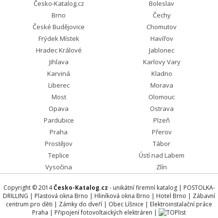
Česko-Katalog.cz
Boleslav
Brno
Čechy
České Budějovice
Chomutov
Frýdek Místek
Havířov
Hradec Králové
Jablonec
Jihlava
Karlovy Vary
Karviná
Kladno
Liberec
Morava
Most
Olomouc
Opava
Ostrava
Pardubice
Plzeň
Praha
Přerov
Prostějov
Tábor
Teplice
Ústí nad Labem
Vysočina
Zlín
Copyright © 2014
Česko-Katalog.cz
- unikátní firemní katalog |
POSTOLKA-
DRILLING
|
Plastová okna Brno
|
Hliníková okna Brno
|
Hotel Brno
|
Zábavní
centrum pro děti
|
Zámky do dveří
|
Obec Líšnice
|
Elektroinstalační práce
Praha
|
Připojení fotovoltaických elektráren
|