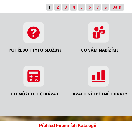
1
2
3
4
5
6
7
8
Další
POTŘEBUJI TYTO SLUŽBY?
CO VÁM NABÍZÍME
CO MŮŽETE OČEKÁVAT
KVALITNÍ ZPĚTNÉ ODKAZY
Přehled Firemních Katalogů