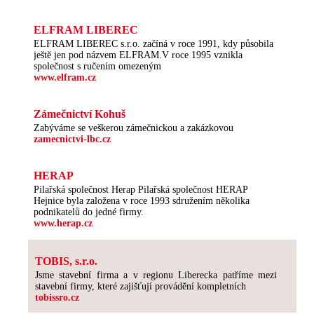
ELFRAM LIBEREC
ELFRAM LIBEREC s.r.o. začíná v roce 1991, kdy působila
ještě jen pod názvem ELFRAM.V roce 1995 vznikla
společnost s ručením omezeným
www.elfram.cz
Zámečnictví Kohuš
Zabýváme se veškerou zámečnickou a zakázkovou
zamecnictvi-lbc.cz
HERAP
Pilařská společnost Herap Pilařská společnost HERAP
Hejnice byla založena v roce 1993 sdružením několika
podnikatelů do jedné firmy.
www.herap.cz
TOBIS, s.r.o.
Jsme stavební firma a v regionu Liberecka patříme mezi
stavební firmy, které zajišťují provádění kompletních
tobissro.cz