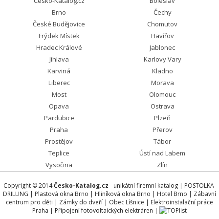
Česko-Katalog.cz
Boleslav
Brno
Čechy
České Budějovice
Chomutov
Frýdek Místek
Havířov
Hradec Králové
Jablonec
Jihlava
Karlovy Vary
Karviná
Kladno
Liberec
Morava
Most
Olomouc
Opava
Ostrava
Pardubice
Plzeň
Praha
Přerov
Prostějov
Tábor
Teplice
Ústí nad Labem
Vysočina
Zlín
Copyright © 2014
Česko-Katalog.cz
- unikátní firemní katalog |
POSTOLKA-
DRILLING
|
Plastová okna Brno
|
Hliníková okna Brno
|
Hotel Brno
|
Zábavní
centrum pro děti
|
Zámky do dveří
|
Obec Líšnice
|
Elektroinstalační práce
Praha
|
Připojení fotovoltaických elektráren
|