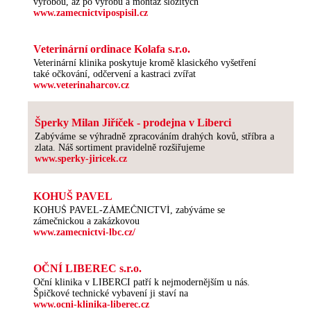
výrobou, až po výrobu a montáž složitých
www.zamecnictvipospisil.cz
Veterinární ordinace Kolafa s.r.o.
Veterinární klinika poskytuje kromě klasického vyšetření
také očkování, odčervení a kastraci zvířat
www.veterinaharcov.cz
Šperky Milan Jiříček - prodejna v Liberci
Zabýváme se výhradně zpracováním drahých kovů, stříbra a
zlata. Náš sortiment pravidelně rozšiřujeme
www.sperky-jiricek.cz
KOHUŠ PAVEL
KOHUŠ PAVEL-ZÁMEČNICTVÍ, zabýváme se
zámečnickou a zakázkovou
www.zamecnictvi-lbc.cz/
OČNÍ LIBEREC s.r.o.
Oční klinika v LIBERCI patří k nejmodernějším u nás.
Špičkové technické vybavení ji staví na
www.ocni-klinika-liberec.cz