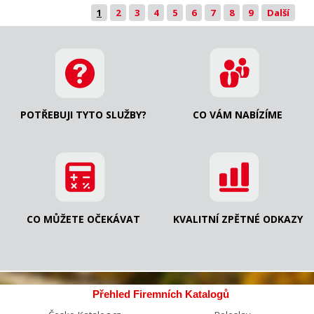
1
2
3
4
5
6
7
8
9
Další
POTŘEBUJI TYTO SLUŽBY?
CO VÁM NABÍZÍME
CO MŮŽETE OČEKÁVAT
KVALITNÍ ZPĚTNÉ ODKAZY
Přehled Firemních Katalogů