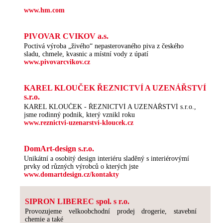
www.hm.com
PIVOVAR CVIKOV a.s.
Poctivá výroba „živého“ nepasterovaného piva z českého
sladu, chmele, kvasnic a místní vody z úpatí
www.pivovarcvikov.cz
KAREL KLOUČEK ŘEZNICTVÍ A UZENÁŘSTVÍ
s.r.o.
KAREL KLOUČEK - ŘEZNICTVÍ A UZENÁŘSTVÍ s.r.o.,
jsme rodinný podnik, který vznikl roku
www.reznictvi-uzenarstvi-kloucek.cz
DomArt-design s.r.o.
Unikátní a osobitý design interiéru sladěný s interiérovýmí
prvky od různých výrobců o kterých jste
www.domartdesign.cz/kontakty
SIPRON LIBEREC spol. s r.o.
Provozujeme velkoobchodní prodej drogerie, stavební
chemie a také